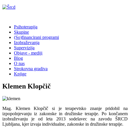
Psihoterapija
Skupine
(So)financirani programi
Izobraževanja
Supervizija
Objave - mediji
Blog
O nas
Strokovna gradiva
Knjige
Klemen Klopčič
Mag. Klemen Klopčič si je terapevtsko znanje pridobil na
izpopolnjevanju iz zakonske in družinske terapije. Po končanem
izobraževanju je od leta 2013 sodelavec na zavodu ŠRCD
Ljubljana, kjer izvaja individualne, zakonske in družinske terapije.