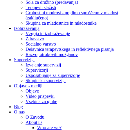
Šola za družino (predavanja)
Terapevti stažisti
Grobost ni modrost - pojdimo sproščeno v mladost
(zaključeno)
Skupina za mladostnice in mladostnike
Izobraževanja
Vzgoja in izobraževanje
Zdravstvo
Socialno varstvo
Delavnica terapevtskega in reflektivnega pisanja
Razvoj otrokovih možganov
Supervizija
Izvajanje supervizij
Supervizorji
Usposabljanje za supervizorje
Skupinska supervizija
Objave - mediji
Objave
Video prispevki
Vsebina za gluhe
Blog
O nas
O Zavodu
About us
Who are we?