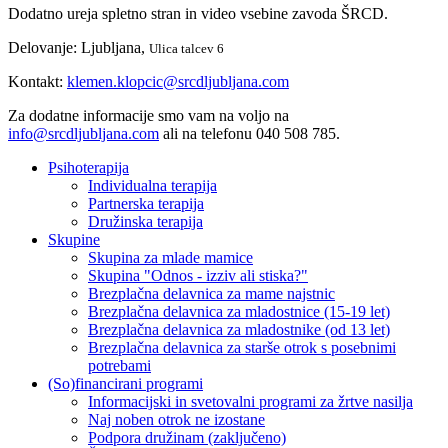
Dodatno ureja spletno stran in video vsebine zavoda ŠRCD.
Delovanje: Ljubljana,
Ulica talcev 6
Kontakt:
klemen.klopcic@srcdljubljana.com
Za dodatne informacije smo vam na voljo na
info@srcdljubljana.com
ali na telefonu 040 508 785.
Psihoterapija
Individualna terapija
Partnerska terapija
Družinska terapija
Skupine
Skupina za mlade mamice
Skupina "Odnos - izziv ali stiska?"
Brezplačna delavnica za mame najstnic
Brezplačna delavnica za mladostnice (15-19 let)
Brezplačna delavnica za mladostnike (od 13 let)
Brezplačna delavnica za starše otrok s posebnimi
potrebami
(So)financirani programi
Informacijski in svetovalni programi za žrtve nasilja
Naj noben otrok ne izostane
Podpora družinam (zaključeno)