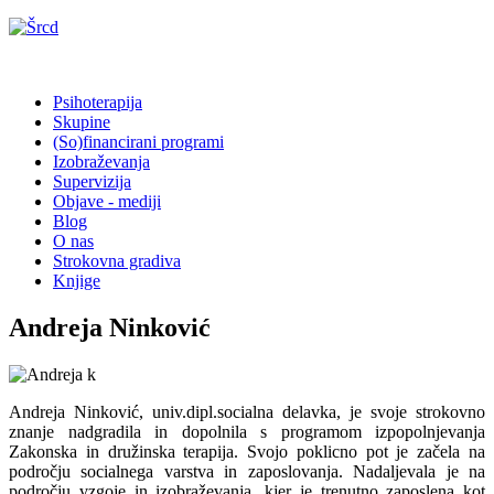
Psihoterapija
Skupine
(So)financirani programi
Izobraževanja
Supervizija
Objave - mediji
Blog
O nas
Strokovna gradiva
Knjige
Andreja Ninković
Andreja Ninković, univ.dipl.socialna delavka, je svoje strokovno
znanje nadgradila in dopolnila s programom izpopolnjevanja
Zakonska in družinska terapija. Svojo poklicno pot je začela na
področju socialnega varstva in zaposlovanja. Nadaljevala je na
področju vzgoje in izobraževanja, kjer je trenutno zaposlena kot