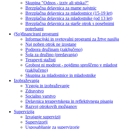
Skupina "Odnos - izziv ali stiska?"
Brezplačna delavnica za mame najstnic
Brezplačna delavnica za mladostnice (15-19 let)
Brezplačna delavnica za mladostnike (od 13 let)
Brezplačna delavnica za starše otrok s posebnimi
potrebami
(So)financirani programi
Informacijski in svetovalni programi za žrtve nasilja
Naj noben otrok ne izostane
Podpora družinam (zaključeno)
Šola za družino (predavanja)
Terapevti stažisti
Grobost ni modrost - pojdimo sproščeno v mladost
(zaključeno)
Skupina za mladostnice in mladostnike
Izobraževanja
Vzgoja in izobraževanje
Zdravstvo
Socialno varstvo
Delavnica terapevtskega in reflektivnega pisanja
Razvoj otrokovih možganov
Supervizija
Izvajanje supervizij
Supervizorji
Usposabljanje za supervizorje