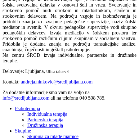
šolska svetovalna delavka v osnovni šoli in vrtcu. Svetovanje in
strokovno pomoč nudi otrokom in mladostnikom, staršem in
strokovnim delavcem. Na področju vzgoje in izobraževanja je
pridobila znanja za izvajanje pedagoške supervizije, naziv šolski
mediator in svetnik. V okviru pedagoške supervizije vodi skupino
pedagoških delavcev, izvaja mediacijo v šolskem prostoru ter
strokovno pomoč različnim ciljnim skupinam v socialnem varstvu.
Pridobila je dodatna znanja na področju transakcijske analize,
coachinga, čuječnosti in geštalt psihoterapije.
Na centru ŠRCD izvaja individualne, partnerske in družinske
terapije.
Delovanje: Ljubljana,
Ulica talcev 6
Kontakt:
andreja.ninkovic@srcdljubljana.com
Za dodatne informacije smo vam na voljo na
info@srcdljubljana.com
ali na telefonu 040 508 785.
Psihoterapija
Individualna terapija
Partnerska terapija
Družinska terapija
Skupine
Skupina za mlade mamice