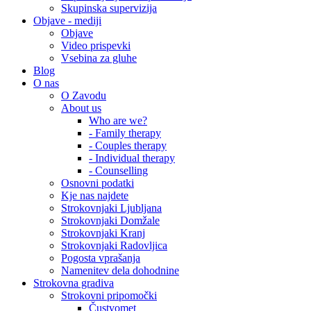
Skupinska supervizija
Objave - mediji
Objave
Video prispevki
Vsebina za gluhe
Blog
O nas
O Zavodu
About us
Who are we?
- Family therapy
- Couples therapy
- Individual therapy
- Counselling
Osnovni podatki
Kje nas najdete
Strokovnjaki Ljubljana
Strokovnjaki Domžale
Strokovnjaki Kranj
Strokovnjaki Radovljica
Pogosta vprašanja
Namenitev dela dohodnine
Strokovna gradiva
Strokovni pripomočki
Čustvomet